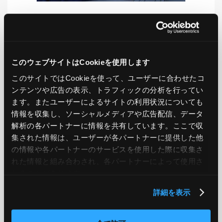
LIKE
TWEET
SHARE
このウェブサイトはCookieを使用します
このサイトではCookieを使って、ユーザーに合わせたコ
PREV
NEXT
ンテンツや広告の表示、トラフィックの分析を行ってい
ます。またユーザーによるサイトの利用状況についても
BACK TO LIST
情報を収集し、ソーシャルメディアや広告配信、データ
解析の各パートナーに情報を共有しています。ここで収
集された情報は、ユーザーが各パートナーに提供した他
の情報や各パートナーのサービスを使用した際に収集さ
CATEGORY
れた情報と組み合わされ、各パートナーによって使用さ
れることがあります。
AWS
GCP
Azure
ON PREMISE
詳細を表示
SECURITY
OPTION