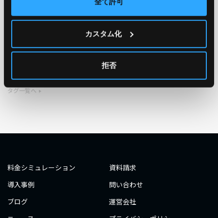
全て許可
TAG
カスタム化
#エンジニア
#AWS re:Invent 2019
#奮闘記
#構築
#○○してみた
#自動化
#エンジニア
#エンジニア
拒否
#ダミーダミー
#ダミー
タグ一覧へ
料金シミュレーション
資料請求
導入事例
問い合わせ
ブログ
運営会社