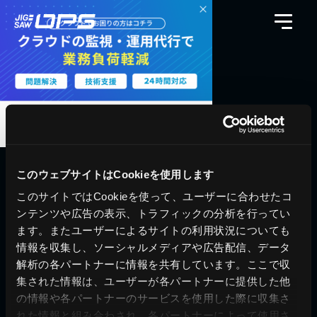
このウェブサイトはCookieを使用します
このサイトではCookieを使って、ユーザーに合わせたコ
料金シミュレーション
資料請求
ンテンツや広告の表示、トラフィックの分析を行ってい
導入事例
問い合わせ
ます。またユーザーによるサイトの利用状況についても
情報を収集し、ソーシャルメディアや広告配信、データ
ブログ
運営会社
解析の各パートナーに情報を共有しています。ここで収
ニュース
プライバシーポリシー
集された情報は、ユーザーが各パートナーに提供した他
ホワイトペーパー
サイトポリシー
の情報や各パートナーのサービスを使用した際に収集さ
れた情報と組み合わされ、各パートナーによって使用さ