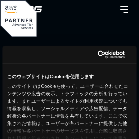
料金シミュレーション
資料請求
導入事例
問い合わせ
このウェブサイトはCookieを使用します
ブログ
運営会社
このサイトではCookieを使って、ユーザーに合わせたコ
ニュース
プライバシーポリシー
ンテンツや広告の表示、トラフィックの分析を行ってい
ます。またユーザーによるサイトの利用状況についても
ホワイトペーパー
サイトポリシー
情報を収集し、ソーシャルメディアや広告配信、データ
© JIG-SAW INC.
解析の各パートナーに情報を共有しています。ここで収
集された情報は、ユーザーが各パートナーに提供した他
の情報や各パートナーのサービスを使用した際に収集さ
れた情報と組み合わされ、各パートナーによって使用さ