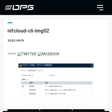
nifcloud-cli-img02
2022.08.19
SHARE