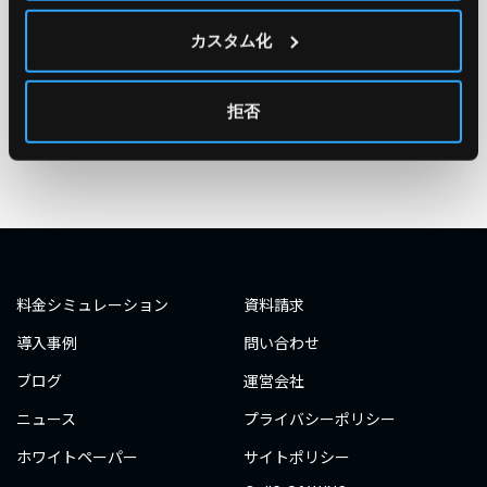
#エンジニア
#AWS re:Invent 2019
#奮闘記
#構築
カスタム化
#○○してみた
#自動化
#エンジニア
#エンジニア
#ダミーダミー
#ダミー
拒否
タグ一覧へ
料金シミュレーション
資料請求
導入事例
問い合わせ
ブログ
運営会社
ニュース
プライバシーポリシー
ホワイトペーパー
サイトポリシー