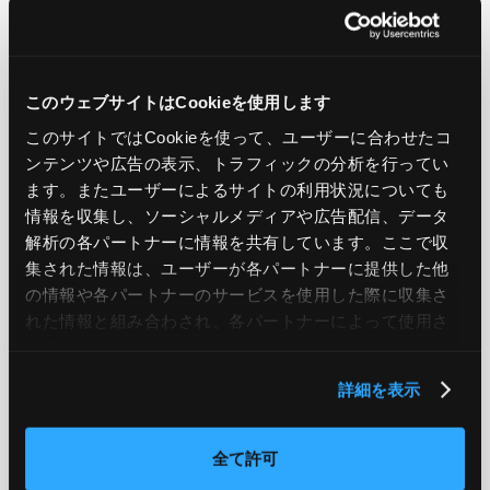
LIKE
TWEET
SHARE
このウェブサイトはCookieを使用します
PREV
NEXT
このサイトではCookieを使って、ユーザーに合わせたコ
ンテンツや広告の表示、トラフィックの分析を行ってい
BACK TO LIST
ます。またユーザーによるサイトの利用状況についても
情報を収集し、ソーシャルメディアや広告配信、データ
解析の各パートナーに情報を共有しています。ここで収
集された情報は、ユーザーが各パートナーに提供した他
CATEGORY
の情報や各パートナーのサービスを使用した際に収集さ
れた情報と組み合わされ、各パートナーによって使用さ
AWS
GCP
Azure
ON PREMISE
れることがあります。
SECURITY
OPTION
詳細を表示
TAG
全て許可