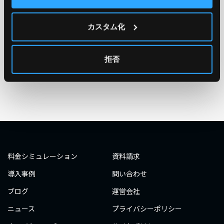
TAG
#エンジニア
#AWS re:Invent 2019
#奮闘記
#構築
カスタム化
#○○してみた
#自動化
#エンジニア
#エンジニア
#ダミーダミー
#ダミー
拒否
タグ一覧へ
料金シミュレーション
資料請求
導入事例
問い合わせ
ブログ
運営会社
ニュース
プライバシーポリシー