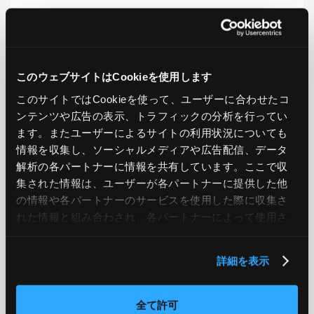
LIKE
TWEET
SHARE
このウェブサイトはCookieを使用します
このサイトではCookieを使って、ユーザーに合わせたコ
PREV
NEXT
ンテンツや広告の表示、トラフィックの分析を行ってい
ます。またユーザーによるサイトの利用状況についても
BACK TO LIST
情報を収集し、ソーシャルメディアや広告配信、データ
解析の各パートナーに情報を共有しています。ここで収
集された情報は、ユーザーが各パートナーに提供した他
CATEGORY
の情報や各パートナーのサービスを使用した際に収集さ
れた情報と組み合わされ、各パートナーによって使用さ
AWS
GCP
Azure
ON PREMISE
れることがあります。
詳細を表示
SECURITY
OPTION
全て許可