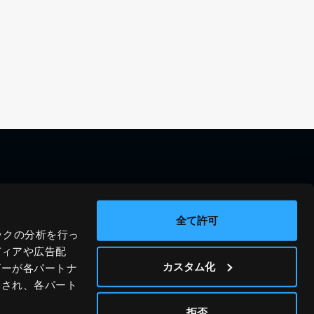
料金シミュレーション
資料請求
導入事例
問い合わせ
全て許可
ックの分析を行っ
ブログ
運営会社
ディアや広告配
ニュース
プライバシーポリシー
カスタム化
ザーが各パートナ
わされ、各パート
ホワイトペーパー
サイトポリシー
© JIG-SAW INC.
拒否