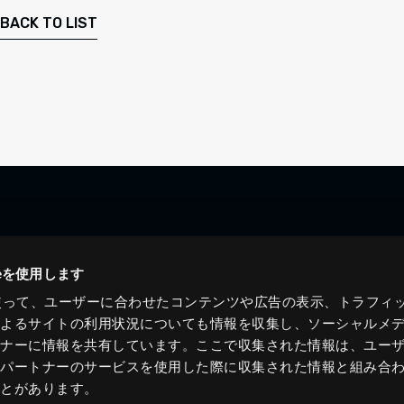
BACK TO LIST
ieを使用します
eを使って、ユーザーに合わせたコンテンツや広告の表示、トラフィ
によるサイトの利用状況についても情報を収集し、ソーシャルメ
トナーに情報を共有しています。ここで収集された情報は、ユー
各パートナーのサービスを使用した際に収集された情報と組み合
ことがあります。