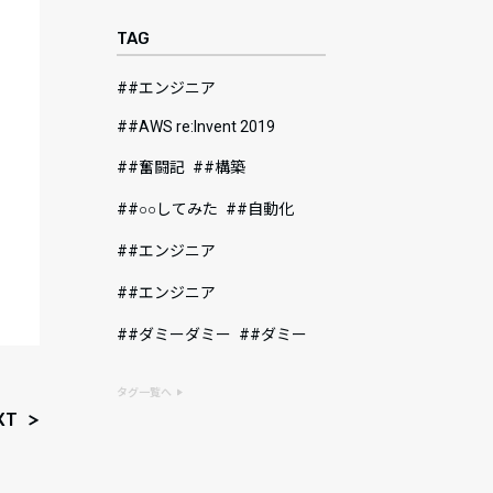
TAG
#エンジニア
#AWS re:Invent 2019
#奮闘記
#構築
#○○してみた
#自動化
#エンジニア
#エンジニア
#ダミーダミー
#ダミー
タグ一覧へ
XT