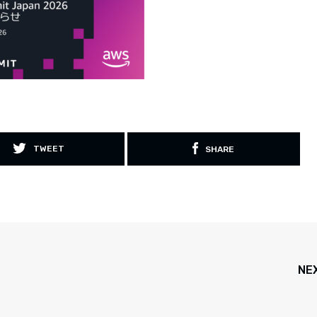
TWEET
SHARE
NE