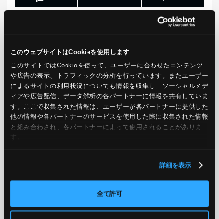
PREV
NEXT
このウェブサイトはCookieを使用します
このサイトではCookieを使って、ユーザーに合わせたコンテンツ
BACK TO LIST
や広告の表示、トラフィックの分析を行っています。またユーザー
によるサイトの利用状況についても情報を収集し、ソーシャルメデ
ィアや広告配信、データ解析の各パートナーに情報を共有していま
す。ここで収集された情報は、ユーザーが各パートナーに提供した
他の情報や各パートナーのサービスを使用した際に収集された情報
CATEGORY
と組み合わされ、各パートナーによって使用されることがありま
す。
AWS
GCP
Azure
ON PREMISE
SECURITY
OPTION
詳細を表示
全て許可
TAG
#エンジニア
#AWS re:Invent 2019
#奮闘記
#構築