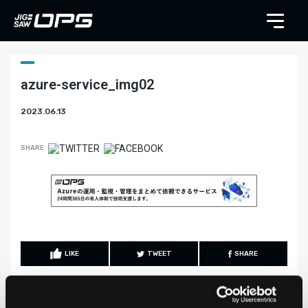
azure-service_img02
2023.06.13
SHARE
LIKE
TWEET
SHARE