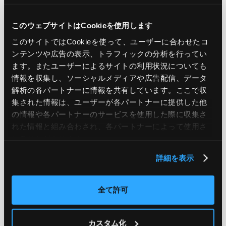
PREV
NEXT
このウェブサイトはCookieを使用します
BACK TO LIST
このサイトではCookieを使って、ユーザーに合わせたコ
ンテンツや広告の表示、トラフィックの分析を行ってい
ます。またユーザーによるサイトの利用状況についても
情報を収集し、ソーシャルメディアや広告配信、データ
CATEGORY
解析の各パートナーに情報を共有しています。ここで収
集された情報は、ユーザーが各パートナーに提供した他
AWS
GCP
Azure
ON PREMISE
の情報や各パートナーのサービスを使用した際に収集さ
れた情報と組み合わされ、各パートナーによって使用さ
SECURITY
OPTION
れることがあります。
詳細を表示
TAG
#エンジニア
#AWS re:Invent 2019
#奮闘記
#構築
全て許可
#○○してみた
#自動化
#エンジニア
#エンジニア
#ダミーダミー
#ダミー
カスタム化