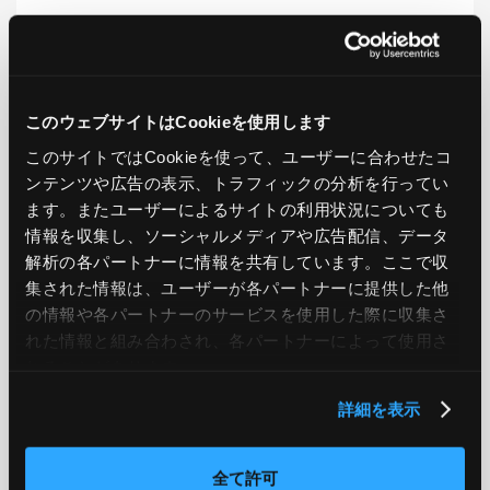
LIKE
TWEET
SHARE
このウェブサイトはCookieを使用します
このサイトではCookieを使って、ユーザーに合わせたコ
PREV
NEXT
ンテンツや広告の表示、トラフィックの分析を行ってい
ます。またユーザーによるサイトの利用状況についても
BACK TO LIST
情報を収集し、ソーシャルメディアや広告配信、データ
解析の各パートナーに情報を共有しています。ここで収
集された情報は、ユーザーが各パートナーに提供した他
の情報や各パートナーのサービスを使用した際に収集さ
CATEGORY
れた情報と組み合わされ、各パートナーによって使用さ
AWS
GCP
Azure
ON PREMISE
れることがあります。
詳細を表示
SECURITY
OPTION
全て許可