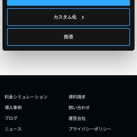
TAG
#エンジニア
#AWS re:Invent 2019
#奮闘記
#構築
カスタム化
#○○してみた
#自動化
#エンジニア
#エンジニア
#ダミーダミー
#ダミー
拒否
タグ一覧へ
料金シミュレーション
資料請求
導入事例
問い合わせ
ブログ
運営会社
ニュース
プライバシーポリシー