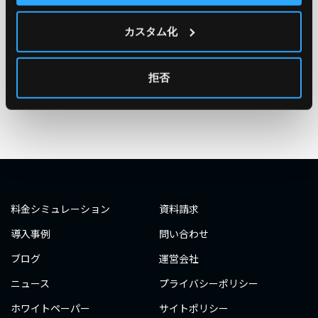
#エンジニア
#AWS re:Invent 2019
#奮闘記
#構築
カスタム化
#○○してみた
#自動化
#エンジニア
#エンジニア
#ダミーダミー
#ダミー
拒否
タグ一覧へ
料金シミュレーション
資料請求
導入事例
問い合わせ
ブログ
運営会社
ニュース
プライバシーポリシー
ホワイトペーパー
サイトポリシー