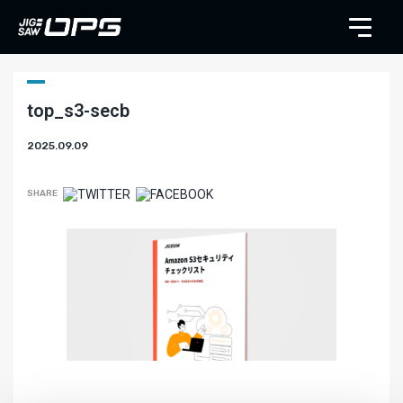
top_s3-secb
2025.09.09
SHARE