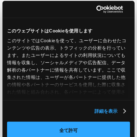
LIKE
TWEET
SHARE
このウェブサイトはCookieを使用します
PREV
NEXT
このサイトではCookieを使って、ユーザーに合わせたコ
ンテンツや広告の表示、トラフィックの分析を行ってい
BACK TO LIST
ます。またユーザーによるサイトの利用状況についても
情報を収集し、ソーシャルメディアや広告配信、データ
解析の各パートナーに情報を共有しています。ここで収
集された情報は、ユーザーが各パートナーに提供した他
CATEGORY
の情報や各パートナーのサービスを使用した際に収集さ
れた情報と組み合わされ、各パートナーによって使用さ
AWS
GCP
Azure
ON PREMISE
れることがあります。
SECURITY
OPTION
詳細を表示
全て許可
TAG