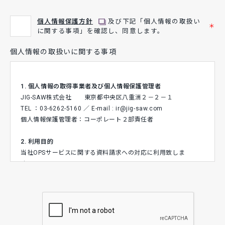
個人情報保護方針
及び下記「個人情報の取扱い
＊
に関する事項」を確認し、同意します。
個人情報の取扱いに関する事項
1. 個人情報の取得事業者及び個人情報保護管理者
JIG-SAW株式会社 東京都中央区八重洲２－２－１
TEL ：03-6262-5160 ／ E-mail : ir@jig-saw.com
個人情報保護管理者：コーポレート２部責任者
2. 利用目的
当社OPSサービスに関する資料請求への対応に利用致しま
す。
3. 第三者への提供
ご本人の同意がある場合または法令に基づく場合を除き、今
回ご入力頂く個人情報は、第三者に提供しません。