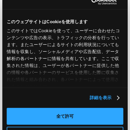
＊は必須項目です。
このウェブサイトはCookieを使用します
法人名
＊
このサイトではCookieを使って、ユーザーに合わせたコ
ンテンツや広告の表示、トラフィックの分析を行ってい
ます。またユーザーによるサイトの利用状況についても
情報を収集し、ソーシャルメディアや広告配信、データ
解析の各パートナーに情報を共有しています。ここで収
部署名
＊
集された情報は、ユーザーが各パートナーに提供した他
の情報や各パートナーのサービスを使用した際に収集さ
れた情報と組み合わされ、各パートナーによって使用さ
れることがあります。
詳細を表示
役職
全て許可