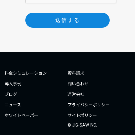
4. 個人情報の取扱いの委託
個人情報の取扱いを外部に委託する場合、当社の個人情報管
理基準を満たす企業を選定して委託を行い、適切な取り扱い
が行われるよう、監督します。
5. 提供の任意性
個人情報の提出は任意ですが、当該情報が不足することによ
り適切な判断、サービスの提供ができない可能性があります
のでご了承ください。
6. 問い合わせ
料金シミュレーション
資料請求
個人情報に関する利用目的の通知、開示、内容の訂正、追
加、削除、利用の停止、消去又は第三者への提供の停止（以
導入事例
問い合わせ
下「開示等」という）を求められた場合には、適切、かつ迅
ブログ
運営会社
速に対応致します。
開示等の請求は下記までお願いします。
ニュース
プライバシーポリシー
【問い合わせ先】 JIG-SAW株式会社 コーポレート２部
ホワイトペーパー
サイトポリシー
TEL ： 03-6262-5160 ／ E-mail : ir@jig-saw.com
© JIG-SAW INC.
7. 本人が容易に知覚できない方法による個人情報の取得につ