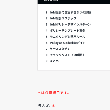
1.
IAM設計で直面する３つの課題
2.
IAM設計５ステップ
3.
IAMポリシーデザインパターン
4.
ポリシーテンプレート実例
5.
モニタリングと運用ルール
6.
Policy as Code実装ガイド
7.
ケーススタディ
8.
チェックリスト（20項目）
9.
まとめ
＊は必須項目です。
法人名
＊