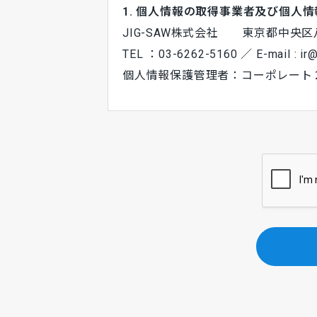
1. 個人情報の取得事業者及び個人
JIG-SAW株式会社 東京都中央
TEL ：03-6262-5160 ／ E-mail : ir@
個人情報保護管理者：コーポレート
2. 利用目的
当社OPSサービスに関する資料請
3. 第三者への提供
ご本人の同意がある場合または法令
三者に提供しません。
4. 個人情報の取扱いの委託
個人情報の取扱いを外部に委託する
て委託を行い、適切な取り扱いが行