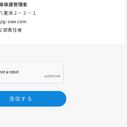
情報保護管理者
区八重洲２－２－１
jig-saw.com
２部責任者
求への対応に利用致します。
に基づく場合を除き、今回ご入力頂く個人情報は、第
場合、当社の個人情報管理基準を満たす企業を選定し
われるよう、監督します。