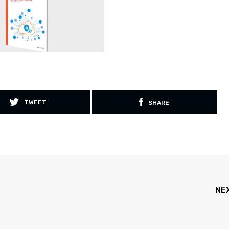
TWEET
SHARE
NE