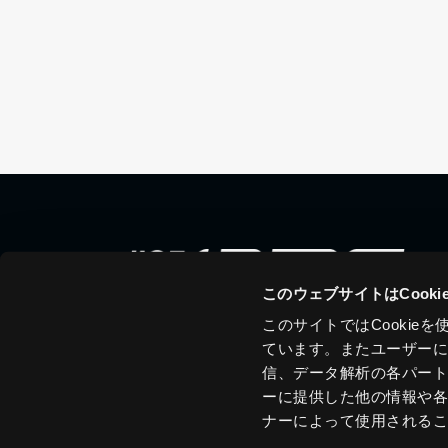
このウェブサイトはCook
このサイトではCooki
ています。またユーザー
信、データ解析の各パー
ーに提供した他の情報や
ナーによって使用される