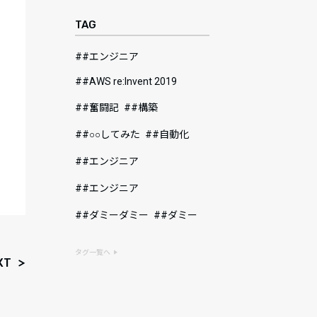
TAG
#エンジニア
#AWS re:Invent 2019
#奮闘記
#構築
#○○してみた
#自動化
#エンジニア
#エンジニア
#ダミーダミー
#ダミー
タグ一覧へ
XT