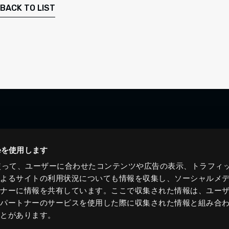
BACK TO LIST
ieを使用します
eを使って、ユーザーに合わせたコンテンツや広告の表示、トラフィ
によるサイトの利用状況についても情報を収集し、ソーシャルメ
トナーに情報を共有しています。ここで収集された情報は、ユー
各パートナーのサービスを使用した際に収集された情報と組み合
ことがあります。