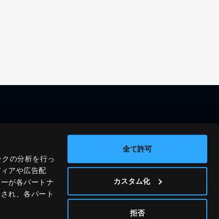
料金シミュレーション
資料請求
導入事例
問い合わせ
全て許可
ックの分析を行っ
ブログ
運営会社
ディアや広告配
ニュース
プライバシーポリシー
カスタム化
ザーが各パートナ
わされ、各パート
ホワイトペーパー
サイトポリシー
© JIG-SAW INC.
拒否