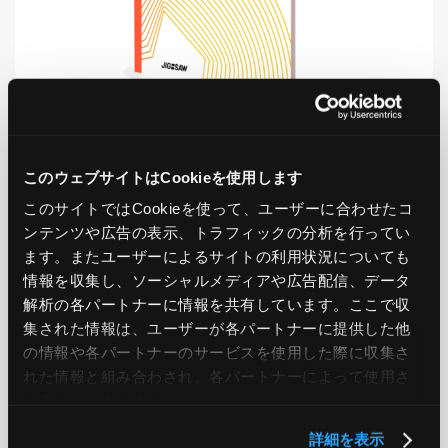
LIKE
TWEET
SHARE
このウェブサイトはCookieを使用します
このサイトではCookieを使って、ユーザーに合わせたコ
ンテンツや広告の表示、トラフィックの分析を行ってい
ます。またユーザーによるサイトの利用状況についても
PREV
NEXT
情報を収集し、ソーシャルメディアや広告配信、データ
解析の各パートナーに情報を共有しています。ここで収
集された情報は、ユーザーが各パートナーに提供した他
BACK TO LIST
の情報や各パートナーのサービスを使用した際に収集さ
れた情報と組み合わされ、各パートナーによって使用さ
れることがあります。
CATEGORY
詳細を表示