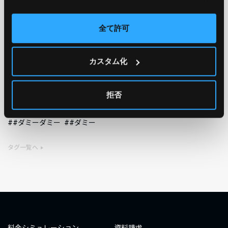
AWS
GCP
Azure
ON PREMISE
全て許可
SECURITY
OPTION
カスタム化
TAG
#エンジニア
#AWS re:Invent 2019
#奮闘記
#構築
拒否
#○○してみた
#自動化
#エンジニア
#エンジニア
#ダミーダミー
#ダミー
タグ一覧へ