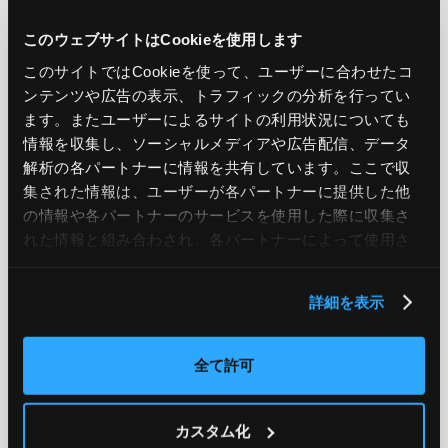
PREV
NEXT
このウェブサイトはCookieを使用します
BACK TO LIST
このサイトではCookieを使って、ユーザーに合わせたコ
ンテンツや広告の表示、トラフィックの分析を行ってい
ます。またユーザーによるサイトの利用状況についても
情報を収集し、ソーシャルメディアや広告配信、データ
CATEGORY
解析の各パートナーに情報を共有しています。ここで収
AWS
GCP
Azure
ON PREMISE
集された情報は、ユーザーが各パートナーに提供した他
の情報や各パートナーのサービスを使用した際に収集さ
SECURITY
OPTION
れた情報と組み合わされ、各パートナーによって使用さ
れることがあります。
詳細を表示
TAG
#エンジニア
#AWS re:Invent 2019
#奮闘記
#構築
全て許可
#○○してみた
#自動化
#エンジニア
#エンジニア
#ダミーダミー
#ダミー
カスタム化