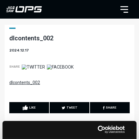
dlcontents_002
2024.12.17
SHARE
dlcontents_002
LIKE
TWEET
SHARE