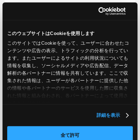
LIKE
TWEET
SHARE
このウェブサイトはCookieを使用します
PREV
NEXT
このサイトではCookieを使って、ユーザーに合わせたコ
ンテンツや広告の表示、トラフィックの分析を行ってい
ます。またユーザーによるサイトの利用状況についても
BACK TO LIST
情報を収集し、ソーシャルメディアや広告配信、データ
解析の各パートナーに情報を共有しています。ここで収
集された情報は、ユーザーが各パートナーに提供した他
CATEGORY
の情報や各パートナーのサービスを使用した際に収集さ
れた情報と組み合わされ、各パートナーによって使用さ
AWS
GCP
Azure
ON PREMISE
れることがあります。
SECURITY
OPTION
詳細を表示
全て許可
TAG