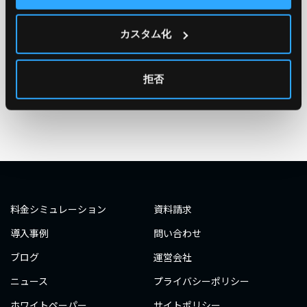
#エンジニア
#AWS re:Invent 2019
#奮闘記
#構築
カスタム化
#○○してみた
#自動化
#エンジニア
#エンジニア
#ダミーダミー
#ダミー
拒否
タグ一覧へ
料金シミュレーション
資料請求
導入事例
問い合わせ
ブログ
運営会社
ニュース
プライバシーポリシー
ホワイトペーパー
サイトポリシー