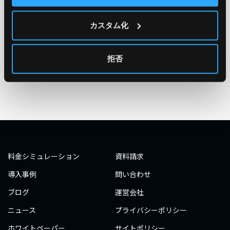
#エンジニア
#AWS re:Invent 2019
#奮闘記
#構築
カスタム化
#○○してみた
#自動化
#エンジニア
#エンジニア
#ダミーダミー
#ダミー
拒否
タグ一覧へ
料金シミュレーション
資料請求
導入事例
問い合わせ
ブログ
運営会社
ニュース
プライバシーポリシー
ホワイトペーパー
サイトポリシー