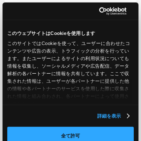
LIKE
TWEET
SHARE
このウェブサイトはCookieを使用します
PREV
NEXT
このサイトではCookieを使って、ユーザーに合わせたコ
ンテンツや広告の表示、トラフィックの分析を行ってい
ます。またユーザーによるサイトの利用状況についても
BACK TO LIST
情報を収集し、ソーシャルメディアや広告配信、データ
解析の各パートナーに情報を共有しています。ここで収
集された情報は、ユーザーが各パートナーに提供した他
CATEGORY
の情報や各パートナーのサービスを使用した際に収集さ
れた情報と組み合わされ、各パートナーによって使用さ
AWS
GCP
Azure
ON PREMISE
れることがあります。
SECURITY
OPTION
詳細を表示
全て許可
TAG