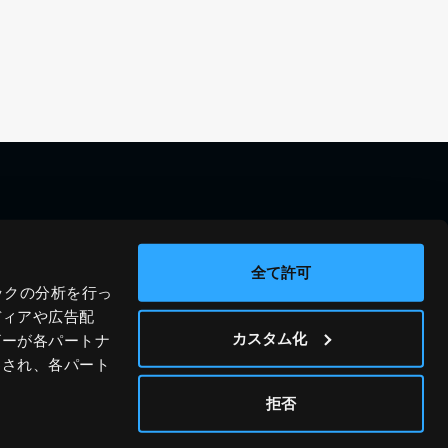
料金シミュレーション
資料請求
導入事例
問い合わせ
全て許可
ックの分析を行っ
ブログ
運営会社
ディアや広告配
ニュース
プライバシーポリシー
カスタム化
ザーが各パートナ
わされ、各パート
ホワイトペーパー
サイトポリシー
© JIG-SAW INC.
拒否