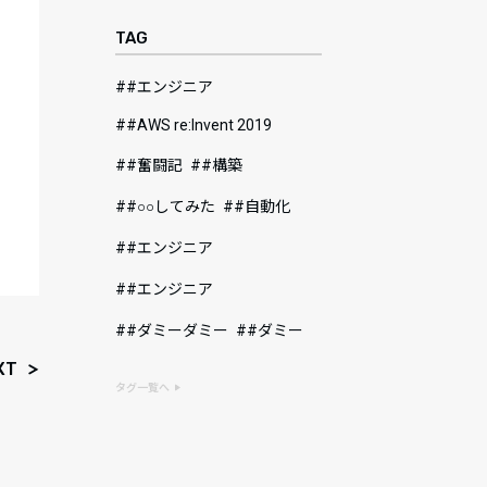
TAG
#エンジニア
#AWS re:Invent 2019
#奮闘記
#構築
#○○してみた
#自動化
#エンジニア
#エンジニア
#ダミーダミー
#ダミー
XT
タグ一覧へ