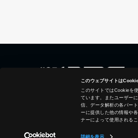
このウェブサイトはCook
このサイトではCooki
ています。またユーザー
信、データ解析の各パー
ーに提供した他の情報や
ナーによって使用される
詳細を表示